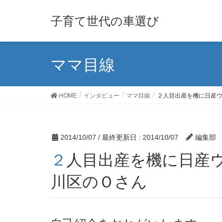
子育て世代の車選び
ママ目線
HOME
インタビュー
ママ目線
２人目出産を機に日産
2014/10/07
/ 最終更新日 :
2014/10/07
編集部
２人目出産を機に日産ウイングロードから日産セレナの新車に買い替えた江戸
川区のＯさん