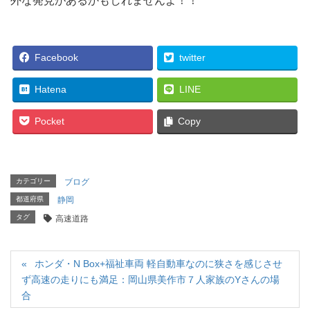
外な発見があるかもしれませんよ！！
Facebook
twitter
Hatena
LINE
Pocket
Copy
カテゴリー
ブログ
都道府県
静岡
タグ
高速道路
ホンダ・N Box+福祉車両 軽自動車なのに狭さを感じさせ
ず高速の走りにも満足：岡山県美作市７人家族のYさんの場
合