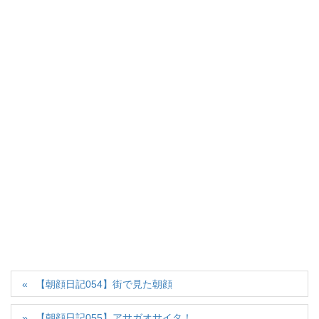
【朝顔日記054】街で見た朝顔
【朝顔日記055】アサガオサイタ！