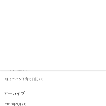
遊び場 (16)
ブログ (13)
ランキング (1)
子育て世代の車選びニュース (3)
朝顔日記 (69)
行ってきた! (2)
車探し日記 (5)
軽ミニバン子育て日記 (7)
アーカイブ
2018年9月 (1)