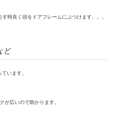
降ろす時良く頭をドアフレームにぶつけます。。。
など
っています。
ンクが広いので助かります。