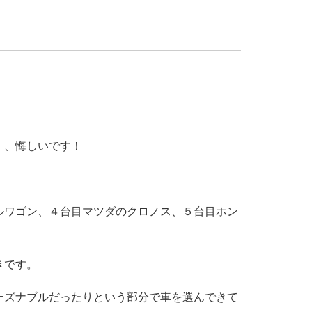
、、悔しいです！
ルワゴン、４台目マツダのクロノス、５台目ホン
きです。
ーズナブルだったりという部分で車を選んできて