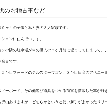
供のお稽古事など
は９ヶ月の子供と私と妻の３人家族です。
ンションに住んでいます。
ョンの隣の駐車場が車の購入の２ヶ月前に埋まってしまって、
６台目です。
、２台目フォードのテルスターワゴン、３台目日産のアベニー
スノーボード、その他遊び道具をつめる荷室を搭載した車が好
も沢山ありますが、どちらかというと使い勝手がよかったりリ