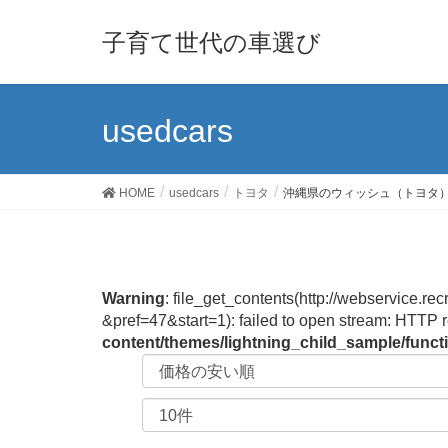
子育て世代の車選び
usedcars
HOME
usedcars
トヨタ
沖縄県のウィッシュ（トヨタ
Warning
: file_get_contents(http://webservi
&pref=47&start=1): failed to open stream: HTTP 
content/themes/lightning_child_sample/func