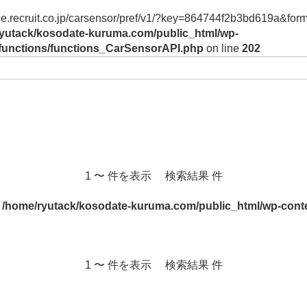
vice.recruit.co.jp/carsensor/pref/v1/?key=864744f2b3bd619a&form
yutack/kosodate-kuruma.com/public_html/wp-
/functions/functions_CarSensorAPI.php
on line
202
1 〜 件を表示 検索結果 件
n
/home/ryutack/kosodate-kuruma.com/public_html/wp-conte
1 〜 件を表示 検索結果 件