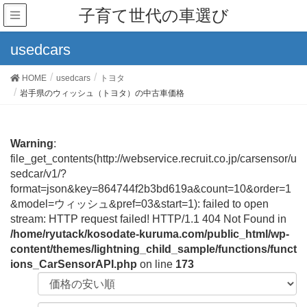
子育て世代の車選び
usedcars
HOME
usedcars
トヨタ
岩手県のウィッシュ（トヨタ）の中古車価格
Warning
:
file_get_contents(http://webservice.recruit.co.jp/carsensor/u
sedcar/v1/?
format=json&key=864744f2b3bd619a&count=10&order=1
&model=ウィッシュ&pref=03&start=1): failed to open
stream: HTTP request failed! HTTP/1.1 404 Not Found in
/home/ryutack/kosodate-kuruma.com/public_html/wp-
content/themes/lightning_child_sample/functions/funct
ions_CarSensorAPI.php
on line
173