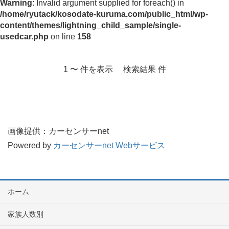
Warning
: Invalid argument supplied for foreach() in
/home/ryutack/kosodate-kuruma.com/public_html/wp-
content/themes/lightning_child_sample/single-
usedcar.php
on line
158
1 〜 件を表示 検索結果 件
画像提供：カーセンサーnet
Powered by
カーセンサーnet Webサービス
ホーム
家族人数別