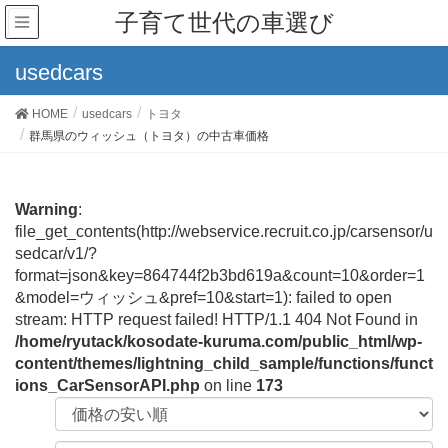
子育て世代の車選び
usedcars
HOME
usedcars
トヨタ
群馬県のウィッシュ（トヨタ）の中古車価格
Warning
:
file_get_contents(http://webservice.recruit.co.jp/carsensor/u
sedcar/v1/?
format=json&key=864744f2b3bd619a&count=10&order=1
&model=ウィッシュ&pref=10&start=1): failed to open
stream: HTTP request failed! HTTP/1.1 404 Not Found in
/home/ryutack/kosodate-kuruma.com/public_html/wp-
content/themes/lightning_child_sample/functions/funct
ions_CarSensorAPI.php
on line
173