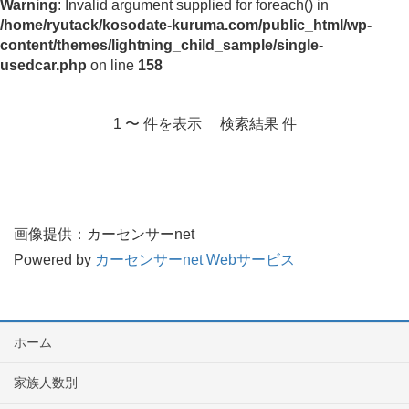
Warning
: Invalid argument supplied for foreach() in
/home/ryutack/kosodate-kuruma.com/public_html/wp-
content/themes/lightning_child_sample/single-
usedcar.php
on line
158
1 〜 件を表示 検索結果 件
画像提供：カーセンサーnet
Powered by
カーセンサーnet Webサービス
ホーム
家族人数別