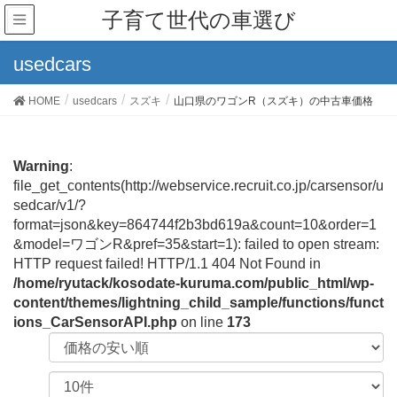
子育て世代の車選び
usedcars
HOME
usedcars
スズキ
山口県のワゴンR（スズキ）の中古車価格
Warning
:
file_get_contents(http://webservice.recruit.co.jp/carsensor/u
sedcar/v1/?
format=json&key=864744f2b3bd619a&count=10&order=1
&model=ワゴンR&pref=35&start=1): failed to open stream:
HTTP request failed! HTTP/1.1 404 Not Found in
/home/ryutack/kosodate-kuruma.com/public_html/wp-
content/themes/lightning_child_sample/functions/funct
ions_CarSensorAPI.php
on line
173