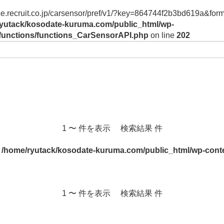
vice.recruit.co.jp/carsensor/pref/v1/?key=864744f2b3bd619a&form
yutack/kosodate-kuruma.com/public_html/wp-
/functions/functions_CarSensorAPI.php
on line
202
1 〜 件を表示 検索結果 件
n
/home/ryutack/kosodate-kuruma.com/public_html/wp-conte
1 〜 件を表示 検索結果 件