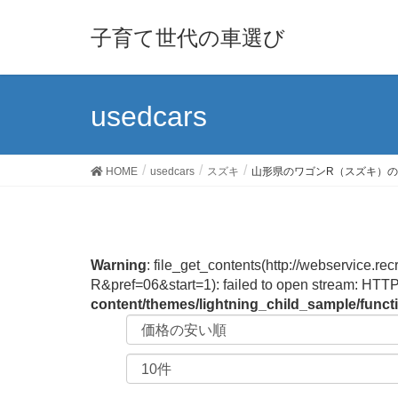
子育て世代の車選び
usedcars
HOME
usedcars
スズキ
山形県のワゴンR（スズキ）
Warning
: file_get_contents(http://webservic
R&pref=06&start=1): failed to open stream: HTT
content/themes/lightning_child_sample/func