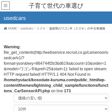
子育て世代の車選び
usedcars
HOME
usedcars
スズキ
滋賀県のワゴンR（スズキ）の中古車価格
Warning
:
file_get_contents(http://webservice.recruit.co.jp/carsensor/u
sedcar/v1/?
format=json&key=864744f2b3bd619a&count=10&order=1
&model=ワゴンR&pref=25&start=1): failed to open stream:
HTTP request failed! HTTP/1.1 404 Not Found in
/home/ryutack/kosodate-kuruma.com/public_html/wp-
content/themes/lightning_child_sample/functions/funct
ions_CarSensorAPI.php
on line
173