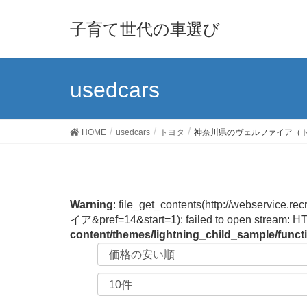
子育て世代の車選び
usedcars
HOME
usedcars
トヨタ
神奈川県のヴェルファイア（
Warning
: file_get_contents(http://webservi
イア&pref=14&start=1): failed to open stream: HT
content/themes/lightning_child_sample/func