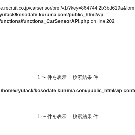
vice.recruit.co.jp/carsensor/pref/v1/?key=864744f2b3bd619a&form
yutack/kosodate-kuruma.com/public_html/wp-
/functions/functions_CarSensorAPI.php
on line
202
1 〜 件を表示 検索結果 件
n
/home/ryutack/kosodate-kuruma.com/public_html/wp-conte
1 〜 件を表示 検索結果 件