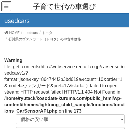
子育て世代の車選び
usedcars
HOME
usedcars
トヨタ
石川県のヴァンガード（トヨタ）の中古車価格
Warning
:
file_get_contents(http://webservice.recruit.co.jp/carsensor/u
sedcar/v1/?
format=json&key=864744f2b3bd619a&count=10&order=1
&model=ヴァンガード&pref=17&start=1): failed to open
stream: HTTP request failed! HTTP/1.1 404 Not Found in
/home/ryutack/kosodate-kuruma.com/public_html/wp-
content/themes/lightning_child_sample/functions/funct
ions_CarSensorAPI.php
on line
173