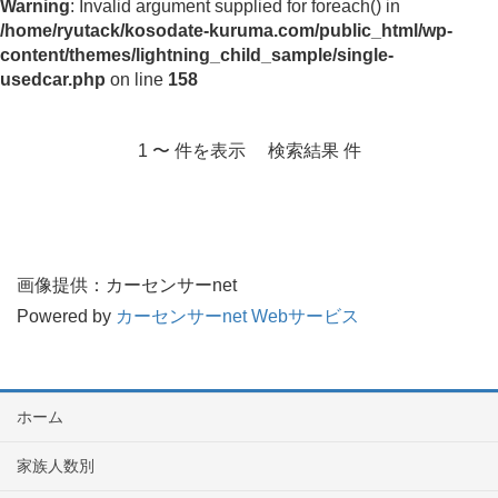
Warning
: Invalid argument supplied for foreach() in
/home/ryutack/kosodate-kuruma.com/public_html/wp-
content/themes/lightning_child_sample/single-
usedcar.php
on line
158
1 〜 件を表示 検索結果 件
画像提供：カーセンサーnet
Powered by
カーセンサーnet Webサービス
ホーム
家族人数別