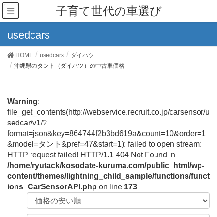
子育て世代の車選び
usedcars
HOME
usedcars
ダイハツ
沖縄県のタント（ダイハツ）の中古車価格
Warning
:
file_get_contents(http://webservice.recruit.co.jp/carsensor/u
sedcar/v1/?
format=json&key=864744f2b3bd619a&count=10&order=1
&model=タント&pref=47&start=1): failed to open stream:
HTTP request failed! HTTP/1.1 404 Not Found in
/home/ryutack/kosodate-kuruma.com/public_html/wp-
content/themes/lightning_child_sample/functions/funct
ions_CarSensorAPI.php
on line
173