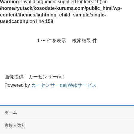
Warning
: Invalid argument supplied for foreach() in
/home/ryutack/kosodate-kuruma.com/public_html/wp-
content/themes/lightning_child_sample/single-
usedcar.php
on line
158
1 〜 件を表示 検索結果 件
画像提供：カーセンサーnet
Powered by
カーセンサーnet Webサービス
ホーム
家族人数別