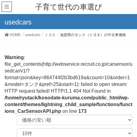
子育て世代の車選び
usedcars
HOME
usedcars
トヨタ
滋賀県のタンク（トヨタ）の中古車価格
Warning
:
file_get_contents(http://webservice.recruit.co.jp/carsensor/u
sedcar/v1/?
format=json&key=864744f2b3bd619a&count=10&order=1
&model=タンク&pref=25&start=1): failed to open stream:
HTTP request failed! HTTP/1.1 404 Not Found in
/home/ryutack/kosodate-kuruma.com/public_html/wp-
content/themes/lightning_child_sample/functions/funct
ions_CarSensorAPI.php
on line
173