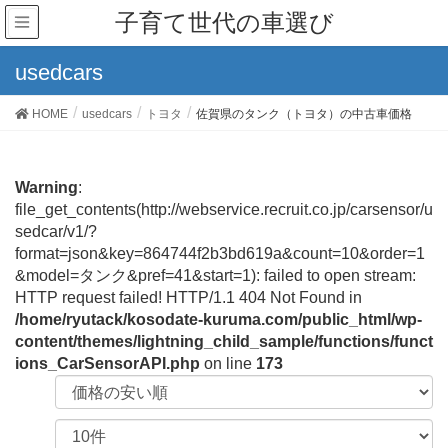
子育て世代の車選び
usedcars
HOME
usedcars
トヨタ
佐賀県のタンク（トヨタ）の中古車価格
Warning
:
file_get_contents(http://webservice.recruit.co.jp/carsensor/u
sedcar/v1/?
format=json&key=864744f2b3bd619a&count=10&order=1
&model=タンク&pref=41&start=1): failed to open stream:
HTTP request failed! HTTP/1.1 404 Not Found in
/home/ryutack/kosodate-kuruma.com/public_html/wp-
content/themes/lightning_child_sample/functions/funct
ions_CarSensorAPI.php
on line
173