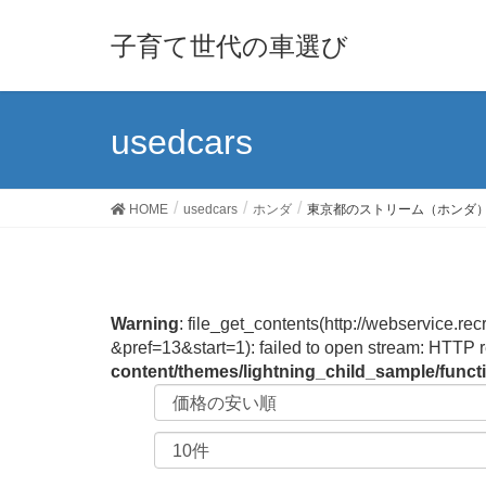
子育て世代の車選び
usedcars
HOME
usedcars
ホンダ
東京都のストリーム（ホンダ
Warning
: file_get_contents(http://webservi
&pref=13&start=1): failed to open stream: HTTP 
content/themes/lightning_child_sample/func