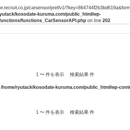
vice.recruit.co.jp/carsensor/pref/v1/?key=864744f2b3bd619a&form
yutack/kosodate-kuruma.com/public_html/wp-
/functions/functions_CarSensorAPI.php
on line
202
1 〜 件を表示 検索結果 件
n
/home/ryutack/kosodate-kuruma.com/public_html/wp-conte
1 〜 件を表示 検索結果 件