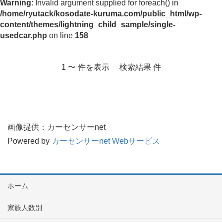
Warning
: Invalid argument supplied for foreach() in
/home/ryutack/kosodate-kuruma.com/public_html/wp-
content/themes/lightning_child_sample/single-
usedcar.php
on line
158
1 〜 件を表示 検索結果 件
画像提供：カーセンサーnet
Powered by
カーセンサーnet Webサービス
ホーム
家族人数別