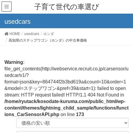
子育て世代の車選び
usedcars
HOME
usedcars
ホンダ
高知県のステップワゴン（ホンダ）の中古車価格
Warning
:
file_get_contents(http://webservice.recruit.co.jp/carsensor/u
sedcar/v1/?
format=json&key=864744f2b3bd619a&count=10&order=1
&model=ステップワゴン&pref=39&start=1): failed to open
stream: HTTP request failed! HTTP/1.1 404 Not Found in
/home/ryutack/kosodate-kuruma.com/public_html/wp-
content/themes/lightning_child_sample/functions/funct
ions_CarSensorAPI.php
on line
173