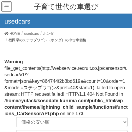
子育て世代の車選び
usedcars
HOME
usedcars
ホンダ
福岡県のステップワゴン（ホンダ）の中古車価格
Warning
:
file_get_contents(http://webservice.recruit.co.jp/carsensor/u
sedcar/v1/?
format=json&key=864744f2b3bd619a&count=10&order=1
&model=ステップワゴン&pref=40&start=1): failed to open
stream: HTTP request failed! HTTP/1.1 404 Not Found in
/home/ryutack/kosodate-kuruma.com/public_html/wp-
content/themes/lightning_child_sample/functions/funct
ions_CarSensorAPI.php
on line
173