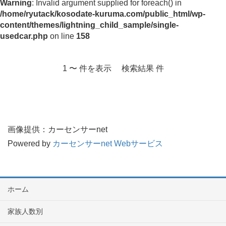
Warning
: Invalid argument supplied for foreach() in
/home/ryutack/kosodate-kuruma.com/public_html/wp-
content/themes/lightning_child_sample/single-
usedcar.php
on line
158
1 〜 件を表示 検索結果 件
画像提供：カーセンサーnet
Powered by
カーセンサーnet Webサービス
ホーム
家族人数別