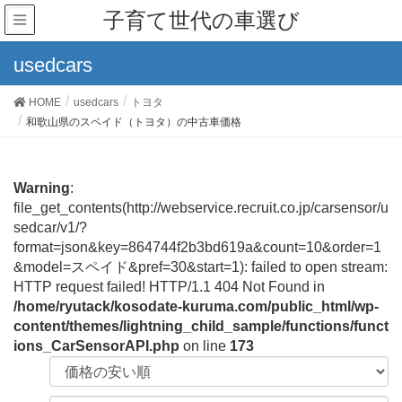
子育て世代の車選び
usedcars
HOME
usedcars
トヨタ
和歌山県のスペイド（トヨタ）の中古車価格
Warning
:
file_get_contents(http://webservice.recruit.co.jp/carsensor/u
sedcar/v1/?
format=json&key=864744f2b3bd619a&count=10&order=1
&model=スペイド&pref=30&start=1): failed to open stream:
HTTP request failed! HTTP/1.1 404 Not Found in
/home/ryutack/kosodate-kuruma.com/public_html/wp-
content/themes/lightning_child_sample/functions/funct
ions_CarSensorAPI.php
on line
173