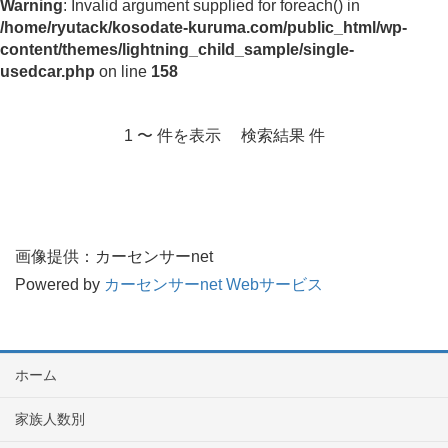
Warning
: Invalid argument supplied for foreach() in
/home/ryutack/kosodate-kuruma.com/public_html/wp-
content/themes/lightning_child_sample/single-
usedcar.php
on line
158
1 〜 件を表示 検索結果 件
画像提供：カーセンサーnet
Powered by
カーセンサーnet Webサービス
ホーム
家族人数別