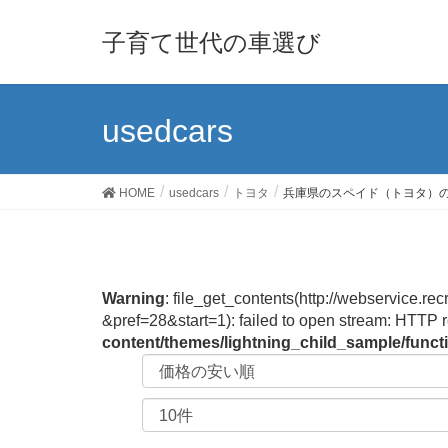
子育て世代の車選び
usedcars
HOME
usedcars
トヨタ
兵庫県のスペイド（トヨタ）
Warning
: file_get_contents(http://webservic
&pref=28&start=1): failed to open stream: HTTP 
content/themes/lightning_child_sample/func