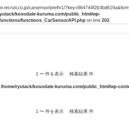
vice.recruit.co.jp/carsensor/pref/v1/?key=864744f2b3bd619a&form
yutack/kosodate-kuruma.com/public_html/wp-
/functions/functions_CarSensorAPI.php
on line
202
1 〜 件を表示 検索結果 件
n
/home/ryutack/kosodate-kuruma.com/public_html/wp-conte
1 〜 件を表示 検索結果 件