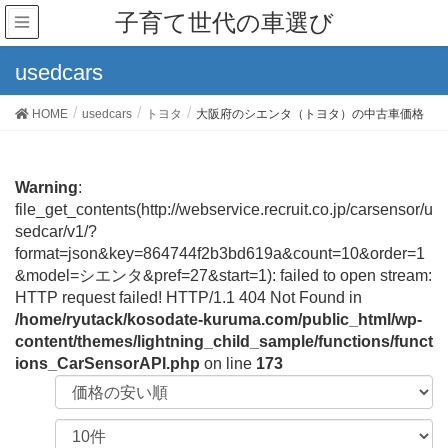
子育て世代の車選び
usedcars
HOME
usedcars
トヨタ
大阪府のシエンタ（トヨタ）の中古車価格
Warning
:
file_get_contents(http://webservice.recruit.co.jp/carsensor/u
sedcar/v1/?
format=json&key=864744f2b3bd619a&count=10&order=1
&model=シエンタ&pref=27&start=1): failed to open stream:
HTTP request failed! HTTP/1.1 404 Not Found in
/home/ryutack/kosodate-kuruma.com/public_html/wp-
content/themes/lightning_child_sample/functions/funct
ions_CarSensorAPI.php
on line
173