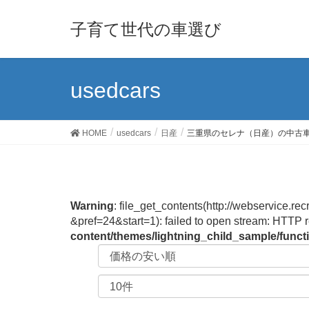
子育て世代の車選び
usedcars
HOME
usedcars
日産
三重県のセレナ（日産）の中古
Warning
: file_get_contents(http://webservic
&pref=24&start=1): failed to open stream: HTTP 
content/themes/lightning_child_sample/func