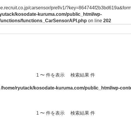
vice.recruit.co.jp/carsensor/pref/v1/?key=864744f2b3bd619a&form
yutack/kosodate-kuruma.com/public_html/wp-
/functions/functions_CarSensorAPI.php
on line
202
1 〜 件を表示 検索結果 件
n
/home/ryutack/kosodate-kuruma.com/public_html/wp-conte
1 〜 件を表示 検索結果 件