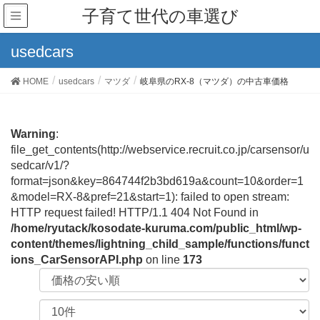
子育て世代の車選び
usedcars
HOME
usedcars
マツダ
岐阜県のRX-8（マツダ）の中古車価格
Warning
:
file_get_contents(http://webservice.recruit.co.jp/carsensor/u
sedcar/v1/?
format=json&key=864744f2b3bd619a&count=10&order=1
&model=RX-8&pref=21&start=1): failed to open stream:
HTTP request failed! HTTP/1.1 404 Not Found in
/home/ryutack/kosodate-kuruma.com/public_html/wp-
content/themes/lightning_child_sample/functions/funct
ions_CarSensorAPI.php
on line
173