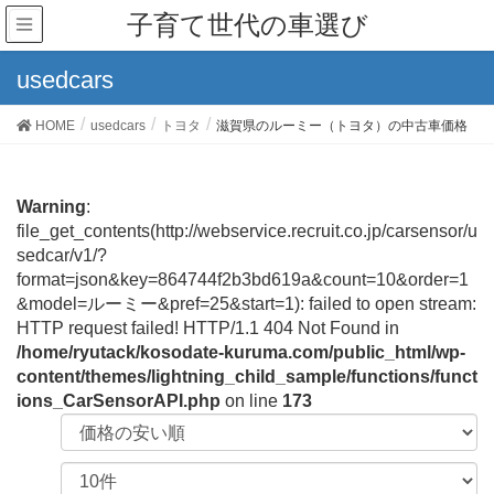
子育て世代の車選び
usedcars
HOME
usedcars
トヨタ
滋賀県のルーミー（トヨタ）の中古車価格
Warning
:
file_get_contents(http://webservice.recruit.co.jp/carsensor/u
sedcar/v1/?
format=json&key=864744f2b3bd619a&count=10&order=1
&model=ルーミー&pref=25&start=1): failed to open stream:
HTTP request failed! HTTP/1.1 404 Not Found in
/home/ryutack/kosodate-kuruma.com/public_html/wp-
content/themes/lightning_child_sample/functions/funct
ions_CarSensorAPI.php
on line
173