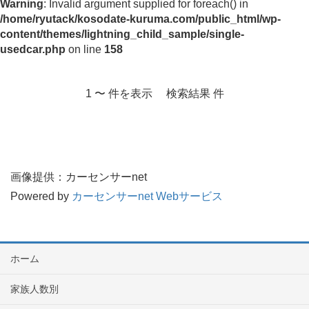
Warning
: Invalid argument supplied for foreach() in
/home/ryutack/kosodate-kuruma.com/public_html/wp-
content/themes/lightning_child_sample/single-
usedcar.php
on line
158
1 〜 件を表示 検索結果 件
画像提供：カーセンサーnet
Powered by
カーセンサーnet Webサービス
ホーム
家族人数別