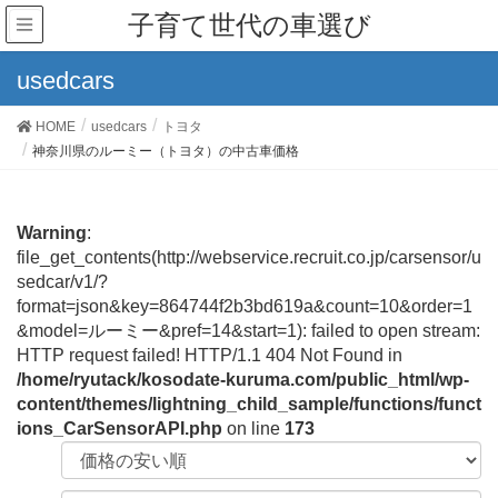
子育て世代の車選び
usedcars
HOME
usedcars
トヨタ
神奈川県のルーミー（トヨタ）の中古車価格
Warning
:
file_get_contents(http://webservice.recruit.co.jp/carsensor/u
sedcar/v1/?
format=json&key=864744f2b3bd619a&count=10&order=1
&model=ルーミー&pref=14&start=1): failed to open stream:
HTTP request failed! HTTP/1.1 404 Not Found in
/home/ryutack/kosodate-kuruma.com/public_html/wp-
content/themes/lightning_child_sample/functions/funct
ions_CarSensorAPI.php
on line
173