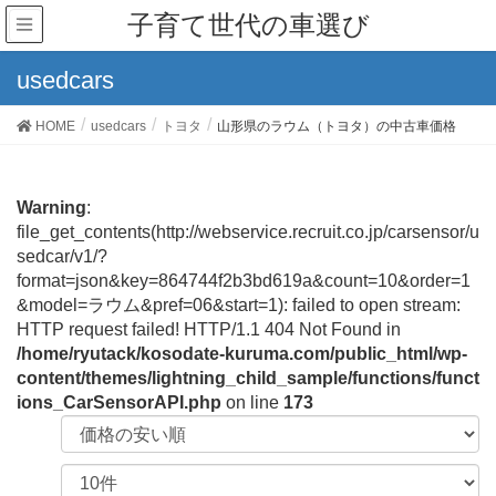
子育て世代の車選び
usedcars
HOME
usedcars
トヨタ
山形県のラウム（トヨタ）の中古車価格
Warning
:
file_get_contents(http://webservice.recruit.co.jp/carsensor/u
sedcar/v1/?
format=json&key=864744f2b3bd619a&count=10&order=1
&model=ラウム&pref=06&start=1): failed to open stream:
HTTP request failed! HTTP/1.1 404 Not Found in
/home/ryutack/kosodate-kuruma.com/public_html/wp-
content/themes/lightning_child_sample/functions/funct
ions_CarSensorAPI.php
on line
173