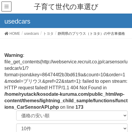
子育て世代の車選び
usedcars
HOME
usedcars
トヨタ
静岡県のプリウス（トヨタ）の中古車価格
Warning
:
file_get_contents(http://webservice.recruit.co.jp/carsensor/u
sedcar/v1/?
format=json&key=864744f2b3bd619a&count=10&order=1
&model=プリウス&pref=22&start=1): failed to open stream:
HTTP request failed! HTTP/1.1 404 Not Found in
/home/ryutack/kosodate-kuruma.com/public_html/wp-
content/themes/lightning_child_sample/functions/funct
ions_CarSensorAPI.php
on line
173