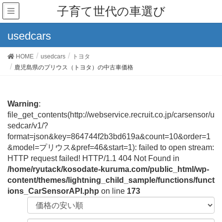
子育て世代の車選び
usedcars
HOME
usedcars
トヨタ
鹿児島県のプリウス（トヨタ）の中古車価格
Warning
:
file_get_contents(http://webservice.recruit.co.jp/carsensor/u
sedcar/v1/?
format=json&key=864744f2b3bd619a&count=10&order=1
&model=プリウス&pref=46&start=1): failed to open stream:
HTTP request failed! HTTP/1.1 404 Not Found in
/home/ryutack/kosodate-kuruma.com/public_html/wp-
content/themes/lightning_child_sample/functions/funct
ions_CarSensorAPI.php
on line
173