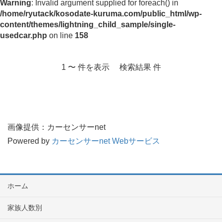
Warning
: Invalid argument supplied for foreach() in
/home/ryutack/kosodate-kuruma.com/public_html/wp-
content/themes/lightning_child_sample/single-
usedcar.php
on line
158
1 〜 件を表示 検索結果 件
画像提供：カーセンサーnet
Powered by
カーセンサーnet Webサービス
ホーム
家族人数別