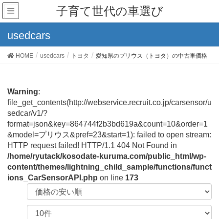
子育て世代の車選び
usedcars
HOME
usedcars
トヨタ
愛知県のプリウス（トヨタ）の中古車価格
Warning
:
file_get_contents(http://webservice.recruit.co.jp/carsensor/u
sedcar/v1/?
format=json&key=864744f2b3bd619a&count=10&order=1
&model=プリウス&pref=23&start=1): failed to open stream:
HTTP request failed! HTTP/1.1 404 Not Found in
/home/ryutack/kosodate-kuruma.com/public_html/wp-
content/themes/lightning_child_sample/functions/funct
ions_CarSensorAPI.php
on line
173