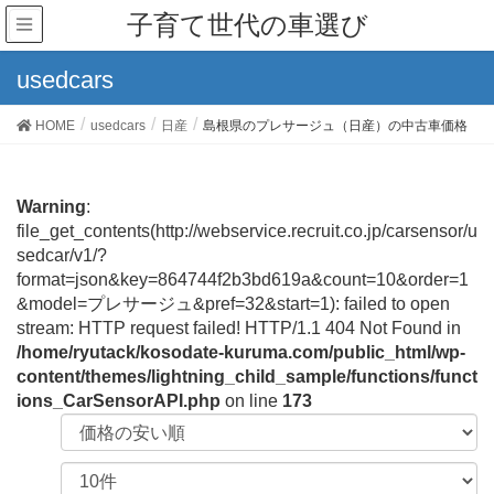
子育て世代の車選び
usedcars
HOME
usedcars
日産
島根県のプレサージュ（日産）の中古車価格
Warning
:
file_get_contents(http://webservice.recruit.co.jp/carsensor/u
sedcar/v1/?
format=json&key=864744f2b3bd619a&count=10&order=1
&model=プレサージュ&pref=32&start=1): failed to open
stream: HTTP request failed! HTTP/1.1 404 Not Found in
/home/ryutack/kosodate-kuruma.com/public_html/wp-
content/themes/lightning_child_sample/functions/funct
ions_CarSensorAPI.php
on line
173