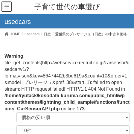
子育て世代の車選び
usedcars
HOME
usedcars
日産
愛媛県のプレサージュ（日産）の中古車価格
Warning
:
file_get_contents(http://webservice.recruit.co.jp/carsensor/u
sedcar/v1/?
format=json&key=864744f2b3bd619a&count=10&order=1
&model=プレサージュ&pref=38&start=1): failed to open
stream: HTTP request failed! HTTP/1.1 404 Not Found in
/home/ryutack/kosodate-kuruma.com/public_html/wp-
content/themes/lightning_child_sample/functions/funct
ions_CarSensorAPI.php
on line
173