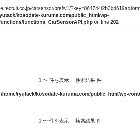
vice.recruit.co.jp/carsensor/pref/v1/?key=864744f2b3bd619a&form
yutack/kosodate-kuruma.com/public_html/wp-
/functions/functions_CarSensorAPI.php
on line
202
1 〜 件を表示 検索結果 件
n
/home/ryutack/kosodate-kuruma.com/public_html/wp-conte
1 〜 件を表示 検索結果 件