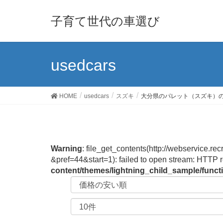
子育て世代の車選び
usedcars
HOME
usedcars
スズキ
大分県のパレット（スズキ）
Warning
: file_get_contents(http://webservic
&pref=44&start=1): failed to open stream: HTTP 
content/themes/lightning_child_sample/func