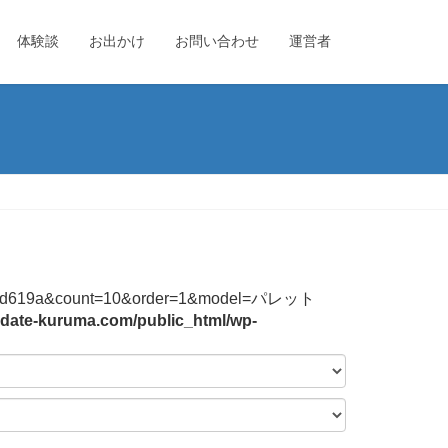
体験談
お出かけ
お問い合わせ
運営者
744f2b3bd619a&count=10&order=1&model=パレット
date-kuruma.com/public_html/wp-