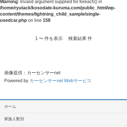
Warning
: Invalid argument supplied for foreach() in
/home/ryutack/kosodate-kuruma.com/public_html/wp-
content/themes/lightning_child_sample/single-
usedcar.php
on line
158
1 〜 件を表示 検索結果 件
画像提供：カーセンサーnet
Powered by
カーセンサーnet Webサービス
ホーム
家族人数別