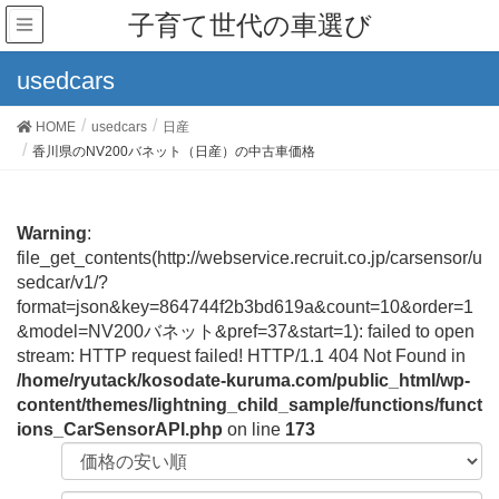
子育て世代の車選び
usedcars
HOME
usedcars
日産
香川県のNV200バネット（日産）の中古車価格
Warning
:
file_get_contents(http://webservice.recruit.co.jp/carsensor/u
sedcar/v1/?
format=json&key=864744f2b3bd619a&count=10&order=1
&model=NV200バネット&pref=37&start=1): failed to open
stream: HTTP request failed! HTTP/1.1 404 Not Found in
/home/ryutack/kosodate-kuruma.com/public_html/wp-
content/themes/lightning_child_sample/functions/funct
ions_CarSensorAPI.php
on line
173