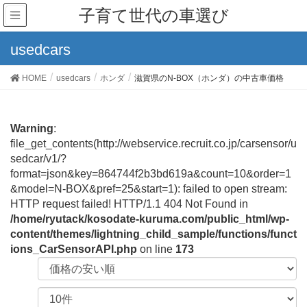
子育て世代の車選び
usedcars
HOME
usedcars
ホンダ
滋賀県のN-BOX（ホンダ）の中古車価格
Warning
:
file_get_contents(http://webservice.recruit.co.jp/carsensor/u
sedcar/v1/?
format=json&key=864744f2b3bd619a&count=10&order=1
&model=N-BOX&pref=25&start=1): failed to open stream:
HTTP request failed! HTTP/1.1 404 Not Found in
/home/ryutack/kosodate-kuruma.com/public_html/wp-
content/themes/lightning_child_sample/functions/funct
ions_CarSensorAPI.php
on line
173