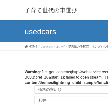
子育て世代の車選び
usedcars
HOME
usedcars
ホンダ
群馬県のN-BOX（ホンダ）の
Warning
: file_get_contents(http://webservice
BOX&pref=10&start=1): failed to open stream: H
content/themes/lightning_child_sample/func