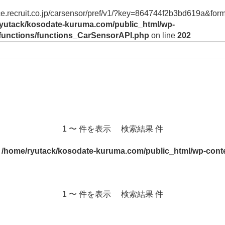
vice.recruit.co.jp/carsensor/pref/v1/?key=864744f2b3bd619a&form
yutack/kosodate-kuruma.com/public_html/wp-
/functions/functions_CarSensorAPI.php
on line
202
1 〜 件を表示 検索結果 件
n
/home/ryutack/kosodate-kuruma.com/public_html/wp-conte
1 〜 件を表示 検索結果 件