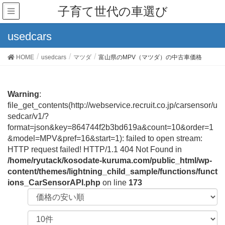
子育て世代の車選び
usedcars
HOME
usedcars
マツダ
富山県のMPV（マツダ）の中古車価格
Warning
:
file_get_contents(http://webservice.recruit.co.jp/carsensor/u
sedcar/v1/?
format=json&key=864744f2b3bd619a&count=10&order=1
&model=MPV&pref=16&start=1): failed to open stream:
HTTP request failed! HTTP/1.1 404 Not Found in
/home/ryutack/kosodate-kuruma.com/public_html/wp-
content/themes/lightning_child_sample/functions/funct
ions_CarSensorAPI.php
on line
173