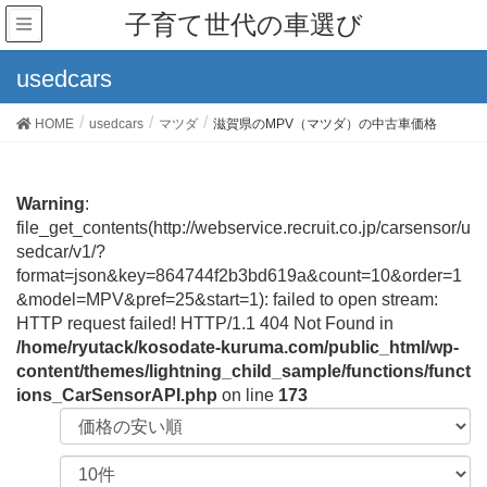
子育て世代の車選び
usedcars
HOME
usedcars
マツダ
滋賀県のMPV（マツダ）の中古車価格
Warning
:
file_get_contents(http://webservice.recruit.co.jp/carsensor/u
sedcar/v1/?
format=json&key=864744f2b3bd619a&count=10&order=1
&model=MPV&pref=25&start=1): failed to open stream:
HTTP request failed! HTTP/1.1 404 Not Found in
/home/ryutack/kosodate-kuruma.com/public_html/wp-
content/themes/lightning_child_sample/functions/funct
ions_CarSensorAPI.php
on line
173