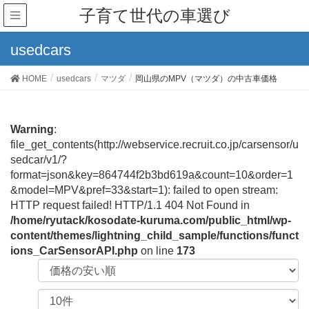
子育て世代の車選び
usedcars
HOME
usedcars
マツダ
岡山県のMPV（マツダ）の中古車価格
Warning
:
file_get_contents(http://webservice.recruit.co.jp/carsensor/u
sedcar/v1/?
format=json&key=864744f2b3bd619a&count=10&order=1
&model=MPV&pref=33&start=1): failed to open stream:
HTTP request failed! HTTP/1.1 404 Not Found in
/home/ryutack/kosodate-kuruma.com/public_html/wp-
content/themes/lightning_child_sample/functions/funct
ions_CarSensorAPI.php
on line
173