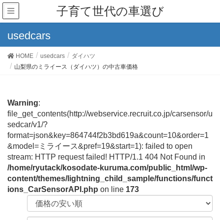
子育て世代の車選び
usedcars
HOME
usedcars
ダイハツ
山梨県のミライース（ダイハツ）の中古車価格
Warning
:
file_get_contents(http://webservice.recruit.co.jp/carsensor/u
sedcar/v1/?
format=json&key=864744f2b3bd619a&count=10&order=1
&model=ミライース&pref=19&start=1): failed to open
stream: HTTP request failed! HTTP/1.1 404 Not Found in
/home/ryutack/kosodate-kuruma.com/public_html/wp-
content/themes/lightning_child_sample/functions/funct
ions_CarSensorAPI.php
on line
173