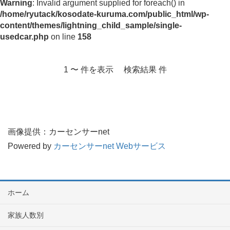
Warning
: Invalid argument supplied for foreach() in
/home/ryutack/kosodate-kuruma.com/public_html/wp-
content/themes/lightning_child_sample/single-
usedcar.php
on line
158
1 〜 件を表示 検索結果 件
画像提供：カーセンサーnet
Powered by
カーセンサーnet Webサービス
ホーム
家族人数別