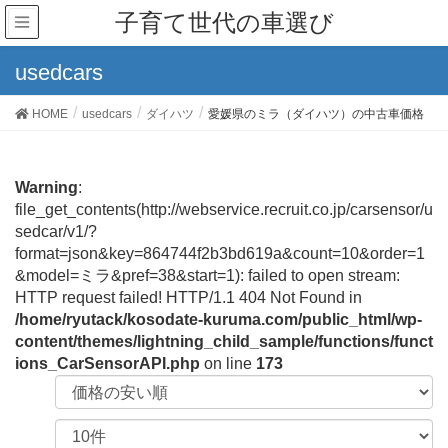
子育て世代の車選び
usedcars
HOME
usedcars
ダイハツ
愛媛県のミラ（ダイハツ）の中古車価格
Warning
:
file_get_contents(http://webservice.recruit.co.jp/carsensor/u
sedcar/v1/?
format=json&key=864744f2b3bd619a&count=10&order=1
&model=ミラ&pref=38&start=1): failed to open stream:
HTTP request failed! HTTP/1.1 404 Not Found in
/home/ryutack/kosodate-kuruma.com/public_html/wp-
content/themes/lightning_child_sample/functions/funct
ions_CarSensorAPI.php
on line
173