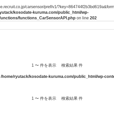
vice.recruit.co.jp/carsensor/pref/v1/?key=864744f2b3bd619a&form
yutack/kosodate-kuruma.com/public_html/wp-
/functions/functions_CarSensorAPI.php
on line
202
1 〜 件を表示 検索結果 件
n
/home/ryutack/kosodate-kuruma.com/public_html/wp-conte
1 〜 件を表示 検索結果 件