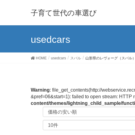
子育て世代の車選び
usedcars
HOME
usedcars
スバル
山形県のレヴォーグ（スバル
Warning
: file_get_contents(http://webservi
&pref=06&start=1): failed to open stream: HTTP 
content/themes/lightning_child_sample/func