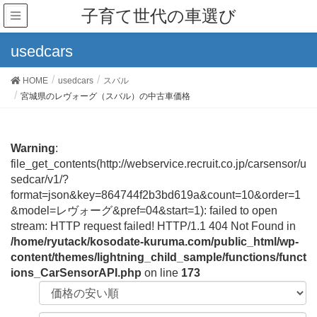
子育て世代の車選び
usedcars
HOME
usedcars
スバル
宮城県のレヴォーグ（スバル）の中古車価格
Warning
:
file_get_contents(http://webservice.recruit.co.jp/carsensor/u
sedcar/v1/?
format=json&key=864744f2b3bd619a&count=10&order=1
&model=レヴォーグ&pref=04&start=1): failed to open
stream: HTTP request failed! HTTP/1.1 404 Not Found in
/home/ryutack/kosodate-kuruma.com/public_html/wp-
content/themes/lightning_child_sample/functions/funct
ions_CarSensorAPI.php
on line
173