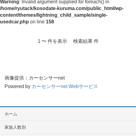
Warning
: Invalid argument supplied for foreach() in
/home/ryutack/kosodate-kuruma.com/public_html/wp-
content/themes/lightning_child_sample/single-
usedcar.php
on line
158
1 〜 件を表示 検索結果 件
画像提供：カーセンサーnet
Powered by
カーセンサーnet Webサービス
ホーム
家族人数別