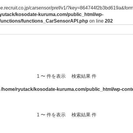
vice.recruit.co.jp/carsensor/pref/v1/?key=864744f2b3bd619a&form
yutack/kosodate-kuruma.com/public_html/wp-
/functions/functions_CarSensorAPI.php
on line
202
1 〜 件を表示 検索結果 件
n
/home/ryutack/kosodate-kuruma.com/public_html/wp-conte
1 〜 件を表示 検索結果 件