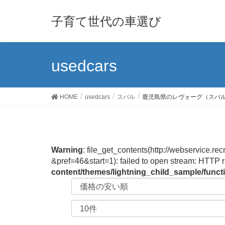
子育て世代の車選び
usedcars
HOME
usedcars
スバル
鹿児島県のレヴォーグ（スバ
Warning
: file_get_contents(http://webservi
&pref=46&start=1): failed to open stream: HTTP 
content/themes/lightning_child_sample/func