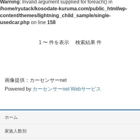
Warning
: Invalid argument supplied for foreach() in
/home/ryutack/kosodate-kuruma.com/public_html/wp-
content/themes/lightning_child_sample/single-
usedcar.php
on line
158
1 〜 件を表示 検索結果 件
画像提供：カーセンサーnet
Powered by
カーセンサーnet Webサービス
ホーム
家族人数別