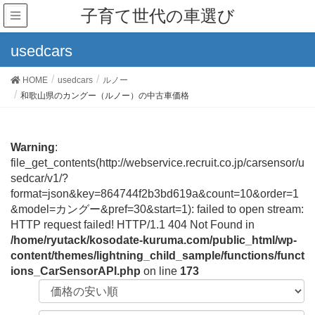
子育て世代の車選び
usedcars
HOME
usedcars
ルノー
和歌山県のカングー（ルノー）の中古車価格
Warning
:
file_get_contents(http://webservice.recruit.co.jp/carsensor/u
sedcar/v1/?
format=json&key=864744f2b3bd619a&count=10&order=1
&model=カングー&pref=30&start=1): failed to open stream:
HTTP request failed! HTTP/1.1 404 Not Found in
/home/ryutack/kosodate-kuruma.com/public_html/wp-
content/themes/lightning_child_sample/functions/funct
ions_CarSensorAPI.php
on line
173