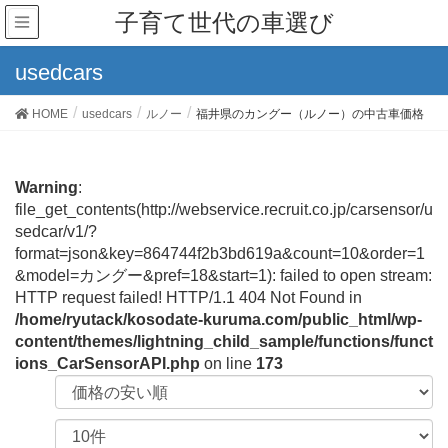
子育て世代の車選び
usedcars
HOME
usedcars
ルノー
福井県のカングー（ルノー）の中古車価格
Warning
:
file_get_contents(http://webservice.recruit.co.jp/carsensor/u
sedcar/v1/?
format=json&key=864744f2b3bd619a&count=10&order=1
&model=カングー&pref=18&start=1): failed to open stream:
HTTP request failed! HTTP/1.1 404 Not Found in
/home/ryutack/kosodate-kuruma.com/public_html/wp-
content/themes/lightning_child_sample/functions/funct
ions_CarSensorAPI.php
on line
173