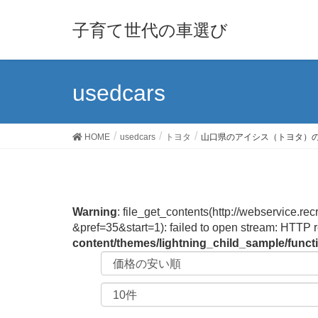
子育て世代の車選び
usedcars
HOME
usedcars
トヨタ
山口県のアイシス（トヨタ）
Warning
: file_get_contents(http://webservic
&pref=35&start=1): failed to open stream: HTTP 
content/themes/lightning_child_sample/func