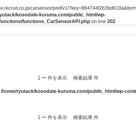
vice.recruit.co.jp/carsensor/pref/v1/?key=864744f2b3bd619a&form
yutack/kosodate-kuruma.com/public_html/wp-
/functions/functions_CarSensorAPI.php
on line
202
1 〜 件を表示 検索結果 件
n
/home/ryutack/kosodate-kuruma.com/public_html/wp-conte
1 〜 件を表示 検索結果 件