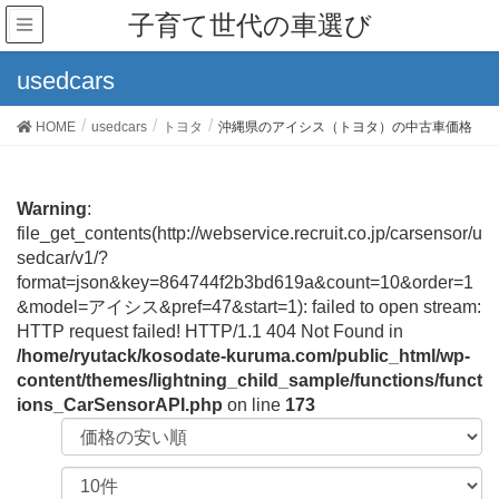
子育て世代の車選び
usedcars
HOME
usedcars
トヨタ
沖縄県のアイシス（トヨタ）の中古車価格
Warning
:
file_get_contents(http://webservice.recruit.co.jp/carsensor/u
sedcar/v1/?
format=json&key=864744f2b3bd619a&count=10&order=1
&model=アイシス&pref=47&start=1): failed to open stream:
HTTP request failed! HTTP/1.1 404 Not Found in
/home/ryutack/kosodate-kuruma.com/public_html/wp-
content/themes/lightning_child_sample/functions/funct
ions_CarSensorAPI.php
on line
173