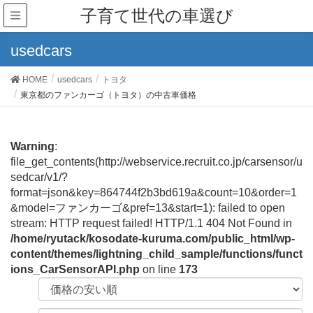
子育て世代の車選び
usedcars
HOME
usedcars
トヨタ
東京都のファンカーゴ（トヨタ）の中古車価格
Warning
:
file_get_contents(http://webservice.recruit.co.jp/carsensor/u
sedcar/v1/?
format=json&key=864744f2b3bd619a&count=10&order=1
&model=ファンカーゴ&pref=13&start=1): failed to open
stream: HTTP request failed! HTTP/1.1 404 Not Found in
/home/ryutack/kosodate-kuruma.com/public_html/wp-
content/themes/lightning_child_sample/functions/funct
ions_CarSensorAPI.php
on line
173