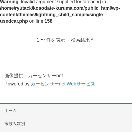
Warning
: Invalid argument supplied for foreach() in
/home/ryutack/kosodate-kuruma.com/public_html/wp-
content/themes/lightning_child_sample/single-
usedcar.php
on line
158
1 〜 件を表示 検索結果 件
画像提供：カーセンサーnet
Powered by
カーセンサーnet Webサービス
ホーム
家族人数別